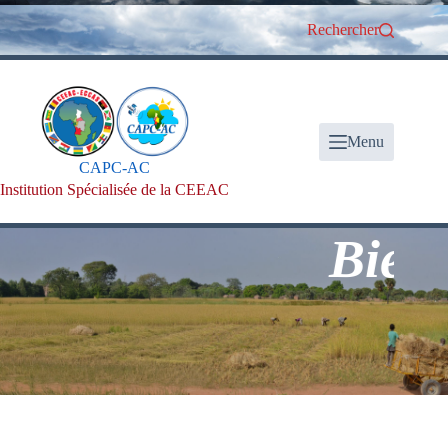
Passer
au
Rechercher
contenu
Menu
CAPC-AC
Institution Spécialisée de la CEEAC
Bienvenue a