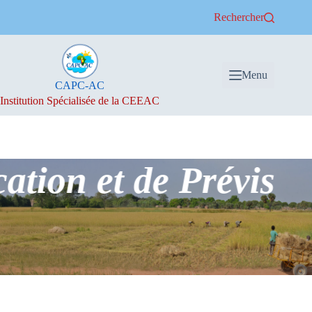
Passer
Rechercher
au
contenu
Menu
CAPC-AC
Institution Spécialisée de la CEEAC
tion et de Prévision