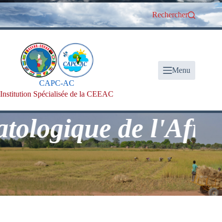
Passer
au
Rechercher
contenu
Menu
CAPC-AC
Institution Spécialisée de la CEEAC
ologique de l'Afriqu