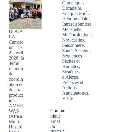
Climatiques
,
Décadaire
,
Énergie
,
Forêt
,
Hebdomadaire
,
Intrasaisonnière
,
Mensuelle
,
DOUA
Météorologiques
,
LA,
Nowcasting
,
Camero
Saisonnière
,
un - Le
Santé
,
Secteurs
,
22 avril
Séquences
2026, la
Sèches et
4ème
Humides
,
réunion
Systèmes
de
d'Alertes
coordin
Précoces et
ation et
Actions
de co-
Anticipatoires
,
product
Visite
ion
AMHE
Commu
WAS
niqué
(Africa
Final
Multi-
du
Hazard
PRESA