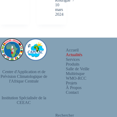
Rodrigue
10
mars
2024
Accueil
Actualités
Services
Produits
Salle de Veille
Centre d'Application et de
Multirisque
Prévision Climatologique de
WMO-RCC
l'Afrique Centrale
Projets
À Propos
Contact
Institution Spécialisée de la
CEEAC
Rechercher