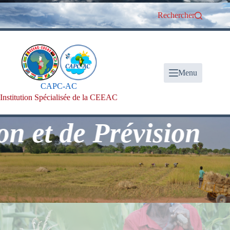
Passer
au
Rechercher
contenu
Menu
CAPC-AC
Institution Spécialisée de la CEEAC
t de Prévision Clim