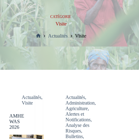
CATÉGORIE
Visite
Actualités
Visite
Accueil
Actualités
,
Actualités
,
Visite
Administration
,
Agriculture
,
Alertes et
AMHE
Notifications
,
WAS
Analyse des
2026
Risques
,
Bulletins
,