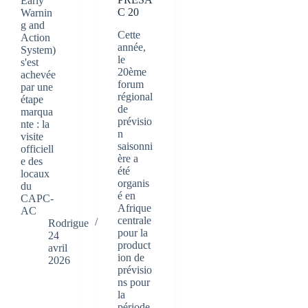
Early
C 20
Warnin
g and
Cette
Action
année,
System)
le
s'est
20ème
achevée
forum
par une
régional
étape
de
marqua
prévisio
nte : la
n
visite
saisonni
officiell
ère a
e des
été
locaux
organis
du
é en
CAPC-
Afrique
AC
centrale
Rodrigue
pour la
24
product
avril
ion de
2026
prévisio
ns pour
la
période