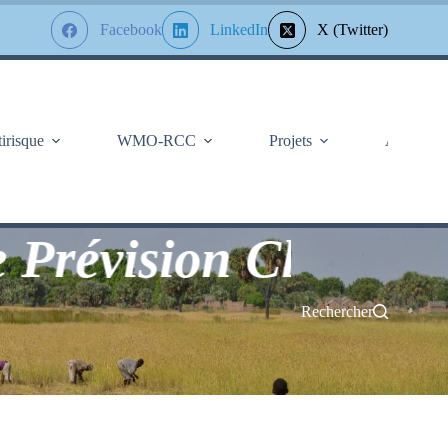
Facebook
LinkedIn
X (Twitter)
tirisque
WMO-RCC
Projets
À Propos
vision Climatologiq
Rechercher