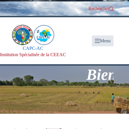
Passer
au
Rechercher
contenu
Menu
CAPC-AC
Institution Spécialisée de la CEEAC
Bienvenue 