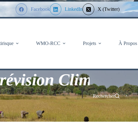
Facebook
LinkedIn
X (Twitter)
tirisque
WMO-RCC
Projets
À Propos
ion Climatologique d
Rechercher