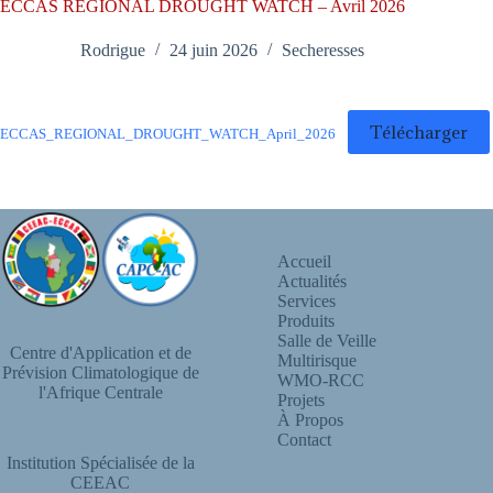
ECCAS REGIONAL DROUGHT WATCH – Avril 2026
Rodrigue
24 juin 2026
Secheresses
Télécharger
ECCAS_REGIONAL_DROUGHT_WATCH_April_2026
Accueil
Actualités
Services
Produits
Salle de Veille
Centre d'Application et de
Multirisque
Prévision Climatologique de
WMO-RCC
l'Afrique Centrale
Projets
À Propos
Contact
Institution Spécialisée de la
CEEAC