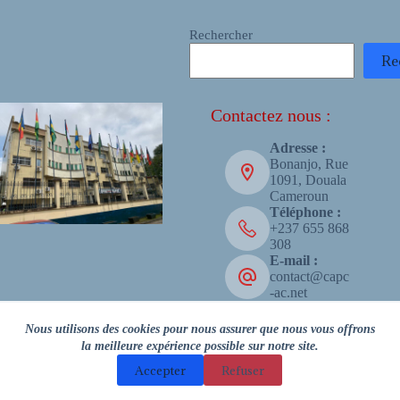
Rechercher
Re
Contactez nous :
Adresse :
Bonanjo, Rue
1091, Douala
Cameroun
Téléphone :
+237 655 868
308
E-mail :
contact@capc
-ac.net
Copyright © 2026 - CAPC-AC
Nous utilisons des cookies pour nous assurer que nous vous offrons
la meilleure expérience possible sur notre site.
Accepter
Refuser
Facebook
LinkedIn
X (Twitter)