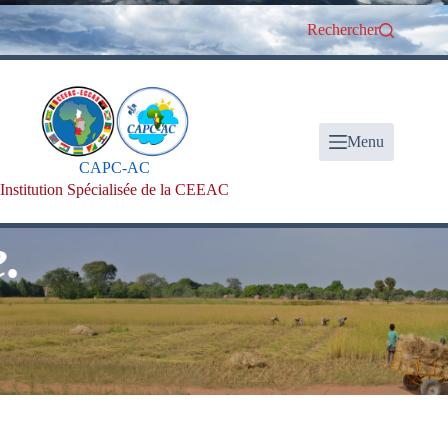
Passer
au
Rechercher
contenu
Menu
CAPC-AC
Institution Spécialisée de la CEEAC
Bi