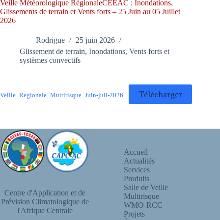
Veille Météorologique RégionaleCEEAC : Inondations,
Glissements de terrain et Vents forts – 25 Juin au 05 Juillet
2026
Rodrigue
25 juin 2026
Glissement de terrain
,
Inondations
,
Vents forts et
systèmes convectifs
Télécharger
Veille_Regionale_Multirisque_Juin-juil-2026
Accueil
Actualités
Services
Produits
Salle de Veille
Centre d'Application et de
Multirisque
Prévision Climatologique de
WMO-RCC
l'Afrique Centrale
Projets