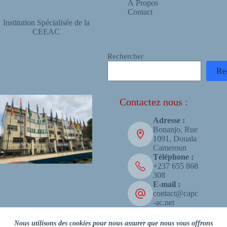
À Propos
Contact
Institution Spécialisée de la
CEEAC
Rechercher
Re
Contactez nous :
Adresse :
Bonanjo, Rue
1091, Douala
Cameroun
Téléphone :
+237 655 868
308
E-mail :
contact@capc
-ac.net
Copyright © 2026 - CAPC-AC
Nous utilisons des cookies pour nous assurer que nous vous offrons