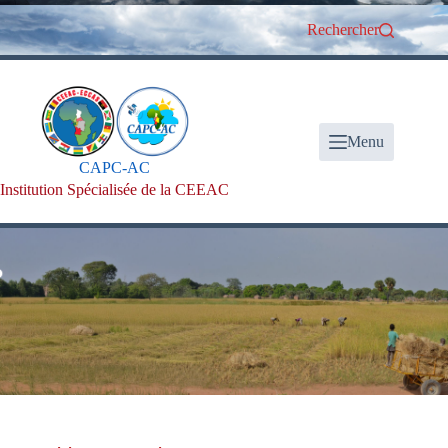
Passer
au
Rechercher
contenu
Menu
CAPC-AC
Institution Spécialisée de la CEEAC
Bie