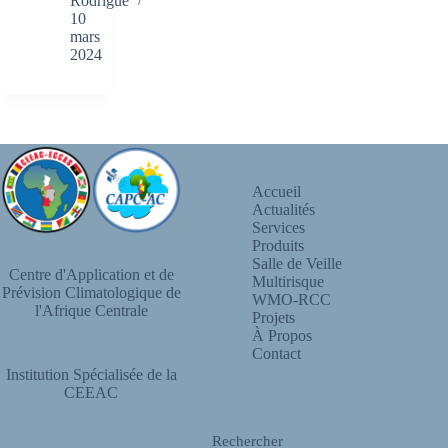
Rodrigue
10
mars
2024
Accueil
Actualités
Services
Produits
Salle de Veille
Centre d'Application et de
Multirisque
Prévision Climatologique de
WMO-RCC
l'Afrique Centrale
Projets
À Propos
Contact
Institution Spécialisée de la
CEEAC
Rechercher