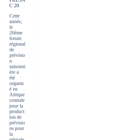
C 20
Cette
année,
le
20ème
forum
régional
de
prévisio
n
saisonni
ère a
été
organis
é en
Afrique
centrale
pour la
product
ion de
prévisio
ns pour
la
période