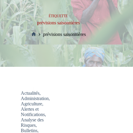
ÉTIQUETTE
prévisions saisonnières
prévisions saisonnières
Accueil
Actualités
,
Administration
,
Agriculture
,
Alertes et
Notifications
,
Analyse des
Risques
,
Bulletins
,