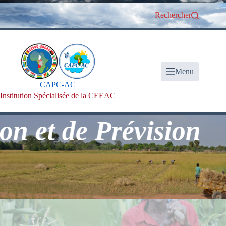
Passer
au
Rechercher
contenu
Menu
CAPC-AC
Institution Spécialisée de la CEEAC
t de Prévision Clim