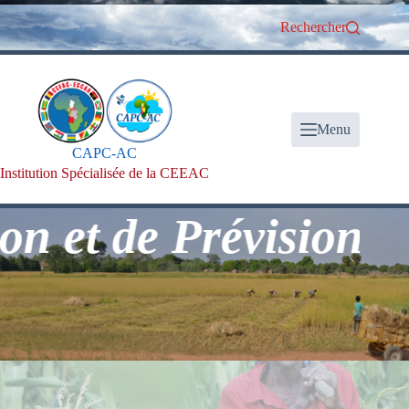
Passer
au
Rechercher
contenu
Menu
CAPC-AC
Institution Spécialisée de la CEEAC
t de Prévision Clim