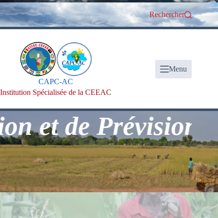
Passer
au
Rechercher
contenu
Menu
CAPC-AC
Institution Spécialisée de la CEEAC
et de Prévision Clim