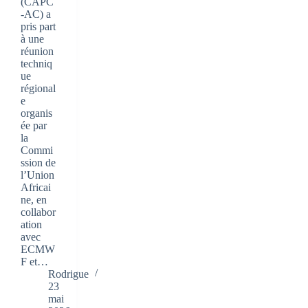
(CAPC
-AC) a
pris part
à une
réunion
techniq
ue
régional
e
organis
ée par
la
Commi
ssion de
l’Union
Africai
ne, en
collabor
ation
avec
ECMW
F et…
Rodrigue
23
mai