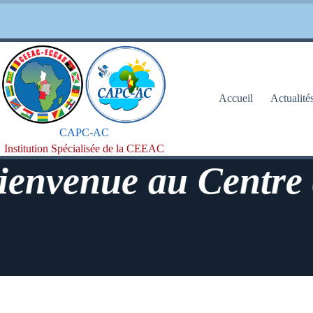
Passer
au
contenu
Accueil
Actualité
CAPC-AC
Institution Spécialisée de la CEEAC
enue au Centre d'Ap