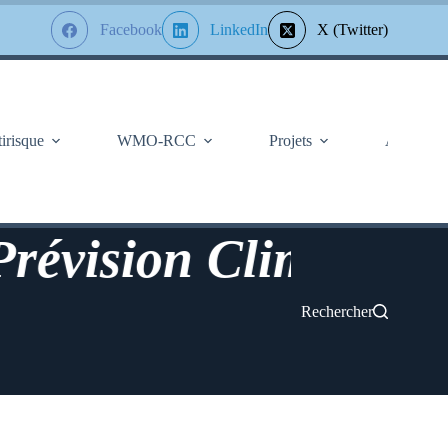
Facebook
LinkedIn
X (Twitter)
tirisque
WMO-RCC
Projets
À Propos
ision Climatologique
Rechercher