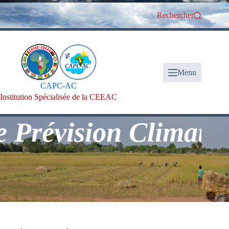
Passer
au
Rechercher
contenu
Menu
CAPC-AC
Institution Spécialisée de la CEEAC
ision Climatologique