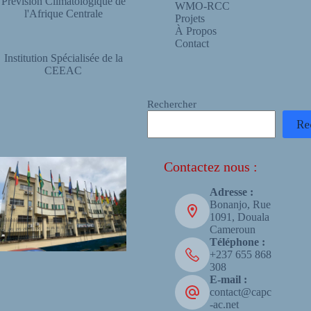
Prévision Climatologique de
WMO-RCC
l'Afrique Centrale
Projets
À Propos
Contact
Institution Spécialisée de la
CEEAC
Rechercher
Re
Contactez nous :
Adresse :
Bonanjo, Rue
1091, Douala
Cameroun
Téléphone :
+237 655 868
308
E-mail :
contact@capc
-ac.net