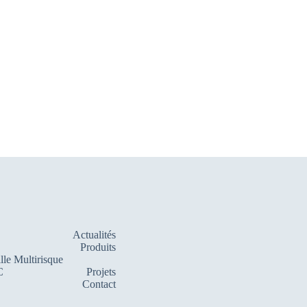
Actualités
Produits
lle Multirisque
C
Projets
Contact