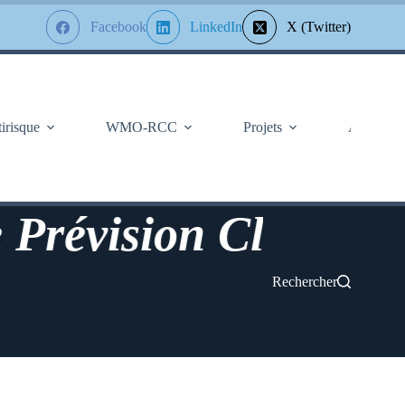
Facebook
LinkedIn
X (Twitter)
tirisque
WMO-RCC
Projets
À Propos
révision Climatologi
Rechercher