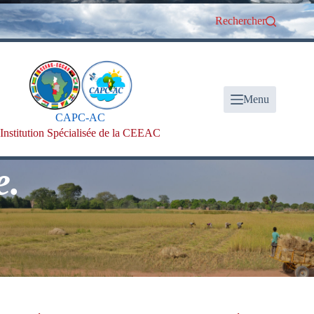
Passer
au
Rechercher
contenu
Menu
CAPC-AC
Institution Spécialisée de la CEEAC
Bi