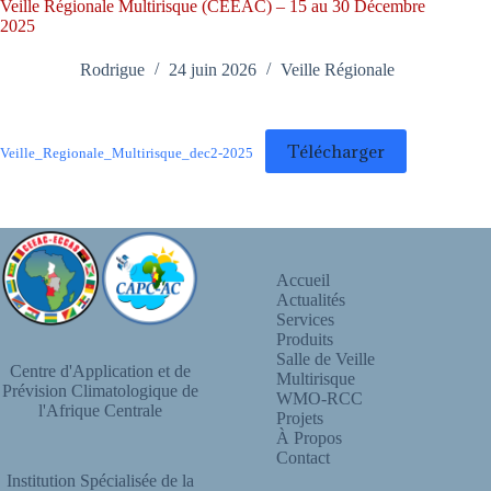
Veille Régionale Multirisque (CEEAC) – 15 au 30 Décembre
2025
Rodrigue
24 juin 2026
Veille Régionale
Télécharger
Veille_Regionale_Multirisque_dec2-2025
Accueil
Actualités
Services
Produits
Salle de Veille
Centre d'Application et de
Multirisque
Prévision Climatologique de
WMO-RCC
l'Afrique Centrale
Projets
À Propos
Contact
Institution Spécialisée de la