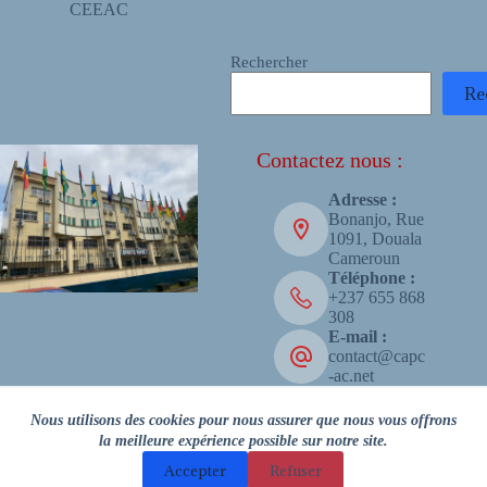
CEEAC
Rechercher
Re
Contactez nous :
Adresse :
Bonanjo, Rue
1091, Douala
Cameroun
Téléphone :
+237 655 868
308
E-mail :
contact@capc
-ac.net
Copyright © 2026 - CAPC-AC
Nous utilisons des cookies pour nous assurer que nous vous offrons
la meilleure expérience possible sur notre site.
Accepter
Refuser
Facebook
LinkedIn
X (Twitter)