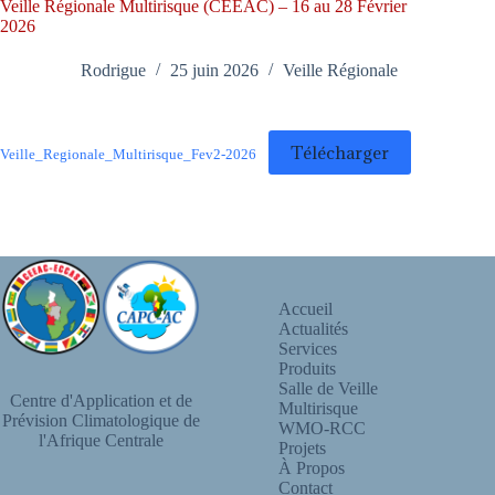
Veille Régionale Multirisque (CEEAC) – 16 au 28 Février
2026
Rodrigue
25 juin 2026
Veille Régionale
Télécharger
Veille_Regionale_Multirisque_Fev2-2026
Accueil
Actualités
Services
Produits
Salle de Veille
Centre d'Application et de
Multirisque
Prévision Climatologique de
WMO-RCC
l'Afrique Centrale
Projets
À Propos
Contact