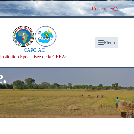
Passer
au
Rechercher
contenu
Menu
CAPC-AC
Institution Spécialisée de la CEEAC
Bi