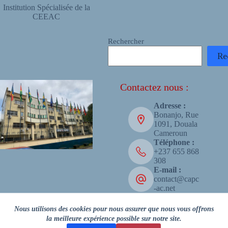
Institution Spécialisée de la
CEEAC
Rechercher
Re
Contactez nous :
Adresse :
Bonanjo, Rue
1091, Douala
Cameroun
Téléphone :
+237 655 868
308
E-mail :
contact@capc
-ac.net
Copyright © 2026 - CAPC-AC
Nous utilisons des cookies pour nous assurer que nous vous offrons
la meilleure expérience possible sur notre site.