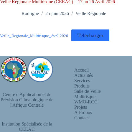
Veille Régionale Multirisque (CEEAC) – 17 au 26 Avril 2026
Rodrigue
25 juin 2026
Veille Régionale
Télécharger
Veille_Regionale_Multirisque_Avr2-2026
Accueil
Actualités
Services
Produits
Salle de Veille
Centre d'Application et de
Multirisque
Prévision Climatologique de
WMO-RCC
l'Afrique Centrale
Projets
À Propos
Contact
Institution Spécialisée de la
CEEAC