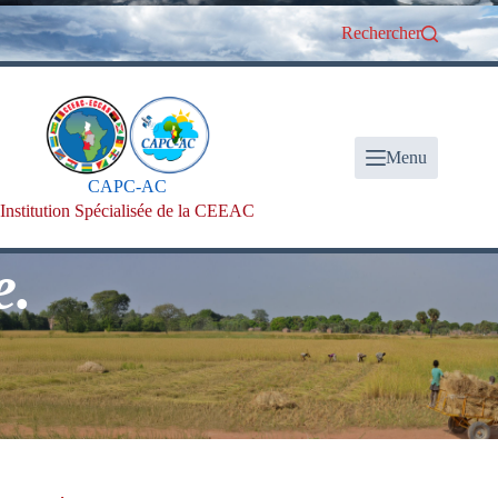
Passer
au
Rechercher
contenu
Menu
CAPC-AC
Institution Spécialisée de la CEEAC
.