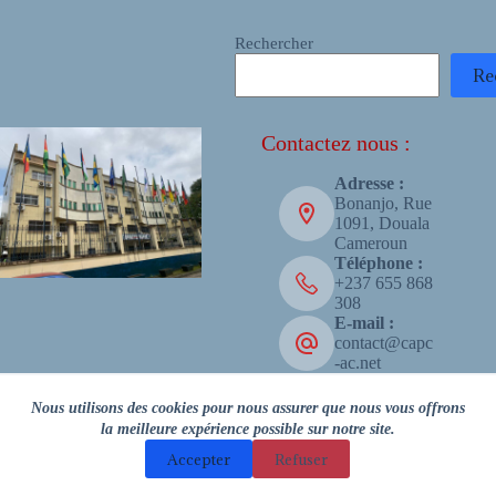
Rechercher
Re
Contactez nous :
Adresse :
Bonanjo, Rue
1091, Douala
Cameroun
Téléphone :
+237 655 868
308
E-mail :
contact@capc
-ac.net
Copyright © 2026 - CAPC-AC
Nous utilisons des cookies pour nous assurer que nous vous offrons
la meilleure expérience possible sur notre site.
Accepter
Refuser
Facebook
LinkedIn
X (Twitter)