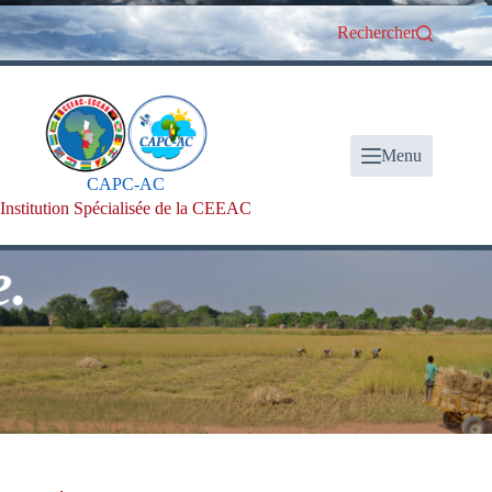
Passer
au
Rechercher
contenu
Menu
CAPC-AC
Institution Spécialisée de la CEEAC
.