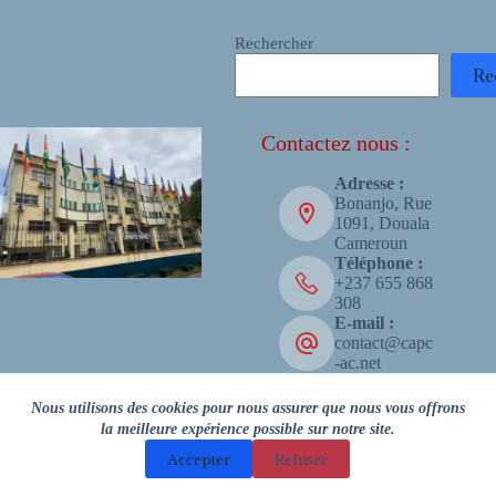
Rechercher
Re
Contactez nous :
Adresse :
Bonanjo, Rue
1091, Douala
Cameroun
Téléphone :
+237 655 868
308
E-mail :
contact@capc
-ac.net
Copyright © 2026 - CAPC-AC
Nous utilisons des cookies pour nous assurer que nous vous offrons
la meilleure expérience possible sur notre site.
Accepter
Refuser
Facebook
LinkedIn
X (Twitter)