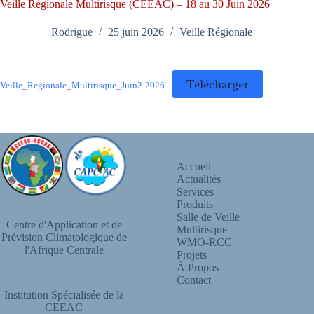
Veille Régionale Multirisque (CEEAC) – 18 au 30 Juin 2026
Rodrigue
25 juin 2026
Veille Régionale
Télécharger
Veille_Regionale_Multirisque_Juin2-2026
Accueil
Actualités
Services
Produits
Salle de Veille
Centre d'Application et de
Multirisque
Prévision Climatologique de
WMO-RCC
l'Afrique Centrale
Projets
À Propos
Contact
Institution Spécialisée de la
CEEAC