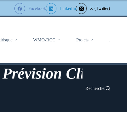
Facebook
LinkedIn
X (Twitter)
tirisque
WMO-RCC
Projets
À Propos
évision Climatologi
Rechercher