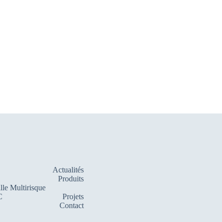
Actualités
Produits
lle Multirisque
C
Projets
Contact