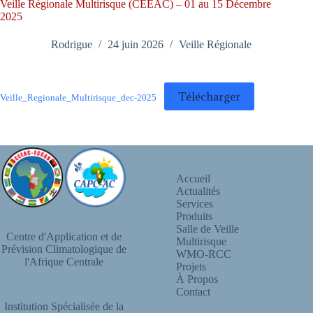
Veille Régionale Multirisque (CEEAC) – 01 au 15 Décembre
2025
Rodrigue
24 juin 2026
Veille Régionale
Télécharger
Veille_Regionale_Multirisque_dec-2025
Accueil
Actualités
Services
Produits
Salle de Veille
Centre d'Application et de
Multirisque
Prévision Climatologique de
WMO-RCC
l'Afrique Centrale
Projets
À Propos
Contact
Institution Spécialisée de la