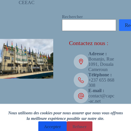
CEEAC
Rechercher
Re
Contactez nous :
Adresse :
Bonanjo, Rue
1091, Douala
Cameroun
Téléphone :
+237 655 868
308
E-mail :
contact@capc
-ac.net
Copyright © 2026 - CAPC-AC
Nous utilisons des cookies pour nous assurer que nous vous offrons
la meilleure expérience possible sur notre site.
Accepter
Refuser
Facebook
LinkedIn
X (Twitter)