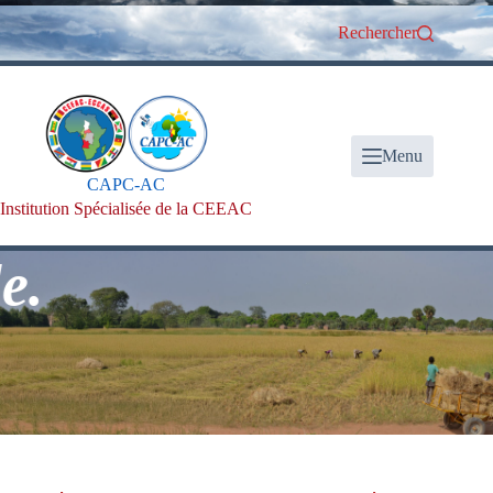
Passer
au
Rechercher
contenu
Menu
CAPC-AC
Institution Spécialisée de la CEEAC
.