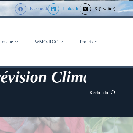
Facebook
LinkedIn
X (Twitter)
tirisque
WMO-RCC
Projets
À Propos
n Climatologique de
Rechercher