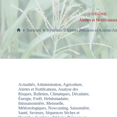
CATÉGORIE
Alertes et Notifications
Secteurs
Systèmes d'Alertes Précoces et Actions Ant
Accueil
Actualités
,
Administration
,
Agriculture
,
Alertes et Notifications
,
Analyse des
Risques
,
Bulletins
,
Climatiques
,
Décadaire
,
Énergie
,
Forêt
,
Hebdomadaire
,
Intrasaisonnière
,
Mensuelle
,
Météorologiques
,
Nowcasting
,
Saisonnière
,
Santé
,
Secteurs
,
Séquences Sèches et