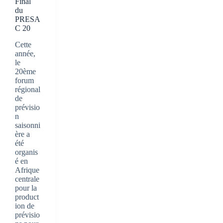
Final
du
PRESA
C 20
Cette
année,
le
20ème
forum
régional
de
prévisio
n
saisonni
ère a
été
organis
é en
Afrique
centrale
pour la
product
ion de
prévisio