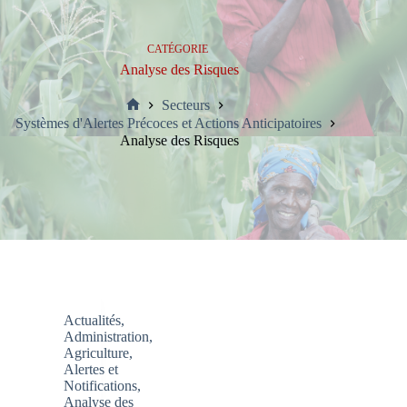
CATÉGORIE
Analyse des Risques
Secteurs
Accueil
Systèmes d'Alertes Précoces et Actions Anticipatoires
Analyse des Risques
Actualités
,
Administration
,
Agriculture
,
Alertes et
Notifications
,
Analyse des