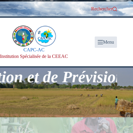
Passer
au
Rechercher
contenu
Menu
CAPC-AC
Institution Spécialisée de la CEEAC
et de Prévision Clim