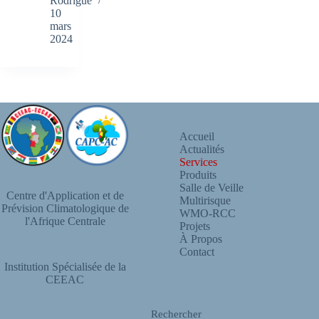
Rodrigue
10
mars
2024
Accueil
Actualités
Services
Produits
Salle de Veille
Centre d'Application et de
Multirisque
Prévision Climatologique de
WMO-RCC
l'Afrique Centrale
Projets
À Propos
Contact
Institution Spécialisée de la
CEEAC
Rechercher