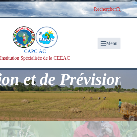
Passer
au
Rechercher
contenu
Menu
CAPC-AC
Institution Spécialisée de la CEEAC
t de Prévision Clim