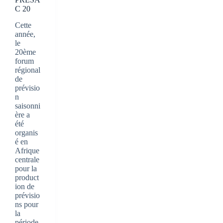
C 20
Cette
année,
le
20ème
forum
régional
de
prévisio
n
saisonni
ère a
été
organis
é en
Afrique
centrale
pour la
product
ion de
prévisio
ns pour
la
période