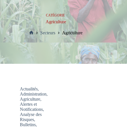
CATÉGORIE
Agriculture
Secteurs
Agriculture
Accueil
Actualités
,
Administration
,
Agriculture
,
Alertes et
Notifications
,
Analyse des
Risques
,
Bulletins
,