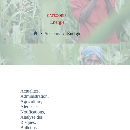
CATÉGORIE
Énergie
Secteurs
Énergie
Accueil
Actualités
,
Administration
,
Agriculture
,
Alertes et
Notifications
,
Analyse des
Risques
,
Bulletins
,