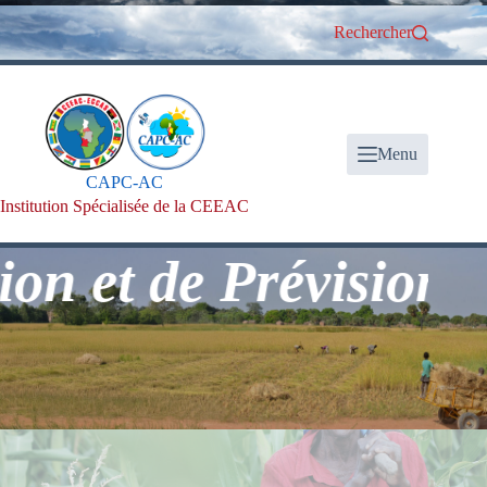
Passer
au
Rechercher
contenu
Menu
CAPC-AC
Institution Spécialisée de la CEEAC
et de Prévision Clim