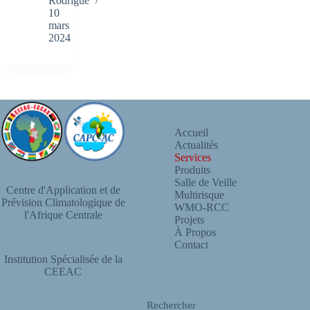
Rodrigue
10
mars
2024
Accueil
Actualités
Services
Produits
Salle de Veille
Centre d'Application et de
Multirisque
Prévision Climatologique de
WMO-RCC
l'Afrique Centrale
Projets
À Propos
Contact
Institution Spécialisée de la
CEEAC
Rechercher