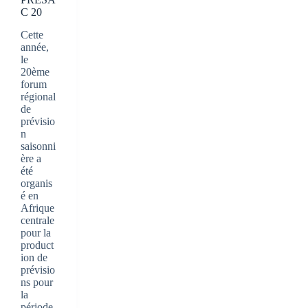
C 20
Cette
année,
le
20ème
forum
régional
de
prévisio
n
saisonni
ère a
été
organis
é en
Afrique
centrale
pour la
product
ion de
prévisio
ns pour
la
période