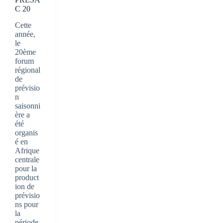
C 20
Cette
année,
le
20ème
forum
régional
de
prévisio
n
saisonni
ère a
été
organis
é en
Afrique
centrale
pour la
product
ion de
prévisio
ns pour
la
période