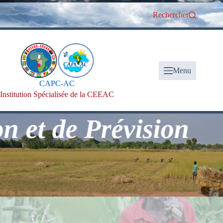
Passer
au
Rechercher
contenu
Menu
CAPC-AC
Institution Spécialisée de la CEEAC
 de Prévision Clima