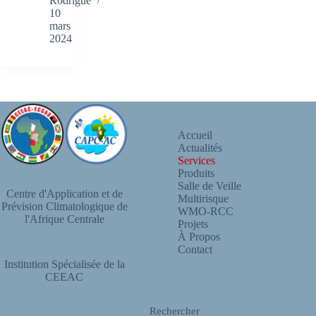
Rodrigue
10
mars
2024
Accueil
Actualités
Services
Produits
Salle de Veille
Centre d'Application et de
Multirisque
Prévision Climatologique de
WMO-RCC
l'Afrique Centrale
Projets
À Propos
Contact
Institution Spécialisée de la
CEEAC
Rechercher