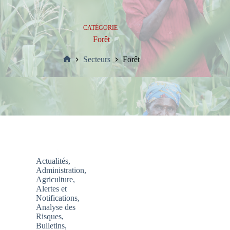
CATÉGORIE
Forêt
Secteurs
Forêt
Accueil
Actualités
,
Administration
,
Agriculture
,
Alertes et
Notifications
,
Analyse des
Risques
,
Bulletins
,