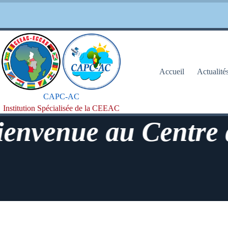
Passer
au
contenu
Accueil
Actualité
CAPC-AC
Institution Spécialisée de la CEEAC
enue au Centre d'Ap