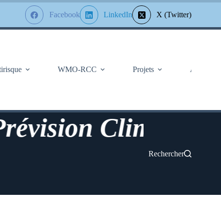
Facebook
LinkedIn
X (Twitter)
tirisque
WMO-RCC
Projets
À Propos
ision Climatologique
Rechercher