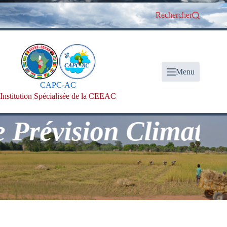
Passer
au
Rechercher
contenu
Menu
CAPC-AC
Institution Spécialisée de la CEEAC
ision Climatologique